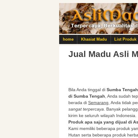
home
Khasiat Madu
List Produk
Jual Madu Asli 
Bila Anda tinggal di
Sumba Tenga
di Sumba Tengah
, Anda sudah te
berada di
Semarang
, Anda tidak pe
sangat terpercaya
. Banyak pelangg
kirim ke seluruh wilayah Indonesia.
Produk apa saja yang dijual di 
Kami memiliki beberapa produk yan
Hutan serta beberapa produk herb