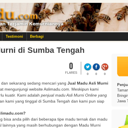
Testimoni
Berbagi
Murni di Sumba Tengah
0
FLARES
0
0
0
h
dan sekarang sedang mencari yang
Jual Madu Asli Murni
Penjua
pat mengunjungi website Aslimadu.com. Meskipun kami
Taman 
rlu kuatir. Kami adalah
penjual madu Asli Murni Online yang
Bringi
an kami yang tinggal di Sumba Tengah dan kami pun siap
Jawa 
Aslimadu.com?
g bisa anda pilih dari beberapa tipe madu ternak dan madu
al lainnya yang masih berhubungan dengan Madu Murni