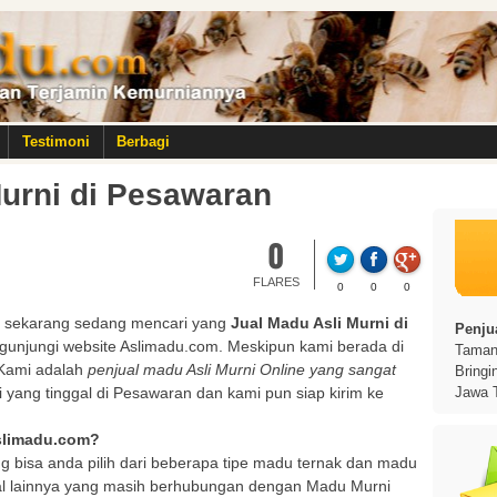
Testimoni
Berbagi
Murni di Pesawaran
0
FLARES
0
0
0
 sekarang sedang mencari yang
Jual Madu Asli Murni di
Penjua
gunjungi website Aslimadu.com. Meskipun kami berada di
Taman 
. Kami adalah
penjual madu Asli Murni Online yang sangat
Bringi
 yang tinggal di Pesawaran dan kami pun siap kirim ke
Jawa 
Aslimadu.com?
g bisa anda pilih dari beberapa tipe madu ternak dan madu
al lainnya yang masih berhubungan dengan Madu Murni