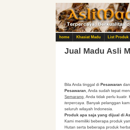
home
Khasiat Madu
List Produk
Jual Madu Asli 
Bila Anda tinggal di
Pesawaran
dan
Pesawaran
, Anda sudah tepat men
Semarang
, Anda tidak perlu kuatir
terpercaya
. Banyak pelanggan kami
seluruh wilayah Indonesia.
Produk apa saja yang dijual di 
Kami memiliki beberapa produk yan
Hutan serta beberapa produk herb