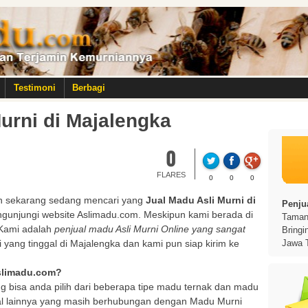
Testimoni
Berbagi
urni di Majalengka
0
FLARES
0
0
0
 sekarang sedang mencari yang
Jual Madu Asli Murni di
Penjua
ngunjungi website Aslimadu.com. Meskipun kami berada di
Taman 
. Kami adalah
penjual madu Asli Murni Online yang sangat
Bringi
 yang tinggal di Majalengka dan kami pun siap kirim ke
Jawa 
Aslimadu.com?
g bisa anda pilih dari beberapa tipe madu ternak dan madu
al lainnya yang masih berhubungan dengan Madu Murni