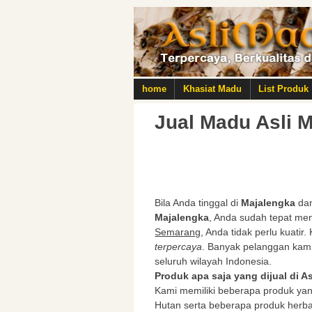
home
Khasiat Madu
List Produk
Jual Madu Asli M
Bila Anda tinggal di
Majalengka
dan
Majalengka
, Anda sudah tepat me
Semarang
, Anda tidak perlu kuatir
terpercaya
. Banyak pelanggan kami
seluruh wilayah Indonesia.
Produk apa saja yang dijual di 
Kami memiliki beberapa produk yan
Hutan serta beberapa produk herb