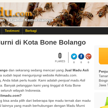
Testimoni
Berbagi
Murni di Kota Bone Bolango
0
FLARES
0
0
0
lango
dan sekarang sedang mencari yang
Jual Madu Asli
Penjua
da sudah tepat mengunjungi website Aslimadu.com.
Taman 
g
, Anda tidak perlu kuatir. Kami adalah
penjual madu Asli
Bringi
ya
. Banyak pelanggan kami yang tinggal di Kota Bone
Jawa 
 seluruh wilayah Indonesia.
Aslimadu.com?
g bisa anda pilih dari beberapa tipe madu ternak dan madu
al lainnya yang masih berhubungan dengan Madu Murni