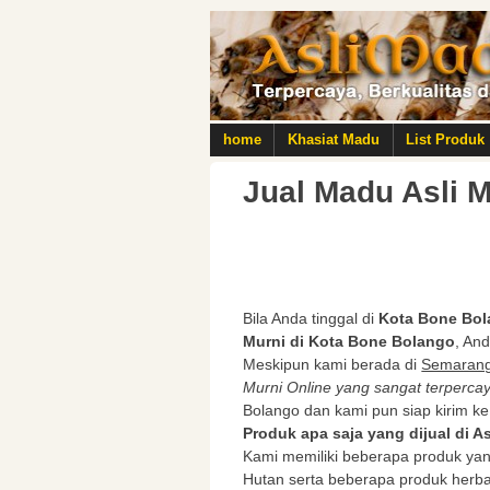
home
Khasiat Madu
List Produk
Jual Madu Asli 
Bila Anda tinggal di
Kota Bone Bo
Murni di Kota Bone Bolango
, An
Meskipun kami berada di
Semaran
Murni Online yang sangat terperca
Bolango dan kami pun siap kirim ke
Produk apa saja yang dijual di 
Kami memiliki beberapa produk yan
Hutan serta beberapa produk herb