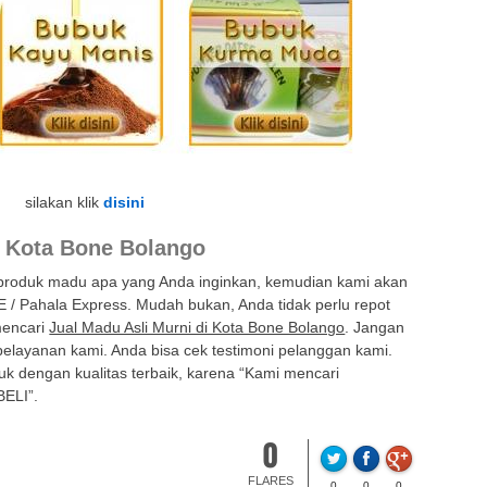
silakan klik
disini
i Kota Bone Bolango
 produk madu apa yang Anda inginkan, kemudian kami akan
E / Pahala Express. Mudah bukan, Anda tidak perlu repot
mencari
Jual Madu Asli Murni di Kota Bone Bolango
. Jangan
 pelayanan kami. Anda bisa cek testimoni pelanggan kami.
k dengan kualitas terbaik, karena “Kami mencari
ELI”.
0
FLARES
0
0
0