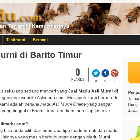
Testimoni
Berbagi
urni di Barito Timur
0
FLARES
0
0
0
n sekarang sedang mencari yang
Jual Madu Asli Murni di
Penjua
engunjungi website Aslimadu.com. Meskipun kami berada di
Taman 
. Kami adalah
penjual madu Asli Murni Online yang sangat
Bringi
yang tinggal di Barito Timur dan kami pun siap kirim ke
Jawa 
Aslimadu.com?
g bisa anda pilih dari beberapa tipe madu ternak dan madu
al lainnya yang masih berhubungan dengan Madu Murni