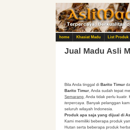
home
Khasiat Madu
List Produk
Jual Madu Asli M
Bila Anda tinggal di
Barito Timur
da
Barito Timur
, Anda sudah tepat m
Semarang
, Anda tidak perlu kuatir
terpercaya
. Banyak pelanggan kami 
seluruh wilayah Indonesia.
Produk apa saja yang dijual di 
Kami memiliki beberapa produk yan
Hutan serta beberapa produk herb