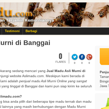
Testimoni
Berbagi
urni di Banggai
0
FLARES
0
0
0
karang sedang mencari yang
Jual Madu Asli Murni di
Penjua
njungi website Aslimadu.com. Meskipun kami berada di
Taman 
. Kami adalah
penjual madu Asli Murni Online yang sangat
Bringi
yang tinggal di Banggai dan kami pun siap kirim ke seluruh
Jawa 
Aslimadu.com?
g bisa anda pilih dari beberapa tipe madu ternak dan madu
al lainnya yang masih berhubungan dengan Madu Murni